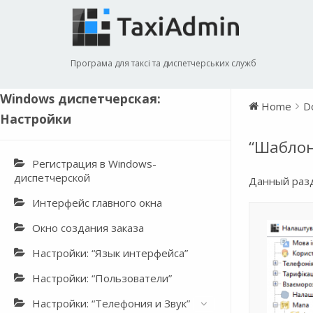
Програма для таксі та диспетчерських служб
Windows диспетчерская:
Home
D
Настройки
“Шаблон
Регистрация в Windows-
диспетчерской
Данный разд
Интерфейс главного окна
Окно создания заказа
Настройки: “Язык интерфейса”
Настройки: “Пользователи”
Настройки: “Телефония и Звук”