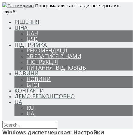
Програма для таксі та диспетчерських
служб
РІШЕННЯ
ЦІНА
UAH
USD
ПІДТРИМКА
РЕКОМЕНДАЦІЇ
ЗВ’ЯЗАТИСЯ З НАМИ
ІНСТРУКЦІЯ
ПИТАННЯ–ВІДПОВІДЬ
НОВИНИ
НОВИНИ
БЛОГ
КОНТАКТИ
ДЕМО БЕЗКОШТОВНО
UA
RU
UA
Windows диспетчерская: Настройки