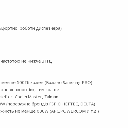
омфортної роботи диспетчера)
 частотою не нижче 3ГГц
не менше 500Гб кожен (Бажано Samsung PRO)
енше «наворотів», тим краще
ieftec, CoolerMaster, Zalman
0W (переважно брендів FSP,CHIEFTEC, DELTA)
ужність не менше 600W (APC,POWERCOM и т.д.)