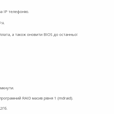
а IP телефонію.
РА
 плата, а також оновити BIOS до останньої
имкнути.
програмний RAID масив рівня 1 (mdraid).
 2Гб.