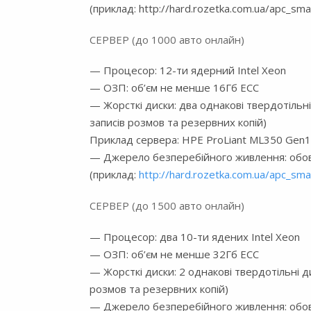
(приклад: http://hard.rozetka.com.ua/apc_s
СЕРВЕР (до 1000 авто онлайн)
— Процесор: 12-ти ядерний Intel Xeon
— ОЗП: об’єм не менше 16Гб ECC
— Жорсткі диски: два однакові твердотільн
записів розмов та резервних копій)
Приклад сервера: HPE ProLiant ML350 Gen10
— Джерело безперебійного живлення: обов
(приклад:
http://hard.rozetka.com.ua/apc_s
СЕРВЕР (до 1500 авто онлайн)
— Процесор: два 10-ти ядених Intel Xeon
— ОЗП: об’єм не менше 32Гб ECC
— Жорсткі диски: 2 однакові твердотільні 
розмов та резервних копій)
— Джерело безперебійного живлення: обов