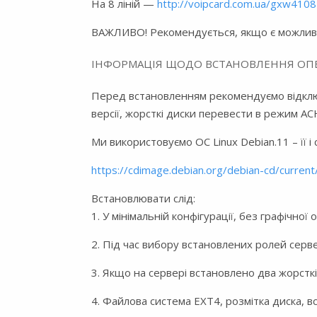
На 8 ліній —
http://voipcard.com.ua/gxw4108
ВАЖЛИВО! Рекомендується, якщо є можливіст
ІНФОРМАЦІЯ ЩОДО ВСТАНОВЛЕННЯ ОПЕР
Перед встановленням рекомендуємо відключит
версії, жорсткі диски перевести в режим AC
Ми використовуємо ОС Linux Debian.11 – її 
https://cdimage.debian.org/debian-cd/curren
Встановлювати слід:
1. У мінімальній конфігурації, без графічної
2. Під час вибору встановлених ролей сервер
3. Якщо на сервері встановлено два жорсткі 
4. Файлова система EXT4, розмітка диска, всі