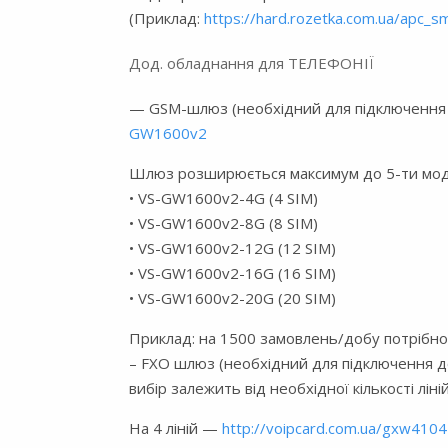
(Приклад:
https://hard.rozetka.com.ua/apc_
Дод. обладнання для ТЕЛЕФОНІЇ
— GSM-шлюз (необхідний для підключення 
GW1600v2
Шлюз розширюється максимум до 5-ти модул
• VS-GW1600v2-4G (4 SIM)
• VS-GW1600v2-8G (8 SIM)
• VS-GW1600v2-12G (12 SIM)
• VS-GW1600v2-16G (16 SIM)
• VS-GW1600v2-20G (20 SIM)
Приклад: на 1500 замовлень/добу потрібно 
– FXO шлюз (необхідний для підключення до 
вибір залежить від необхідної кількості ліні
На 4 ліній —
http://voipcard.com.ua/gxw4104