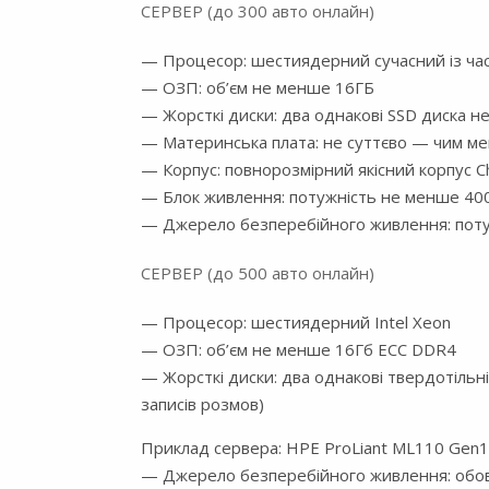
СЕРВЕР (до 300 авто онлайн)
— Процесор: шестиядерний сучасний із час
— ОЗП: об’єм не менше 16ГБ
— Жорсткі диски: два однакові SSD диска 
— Материнська плата: не суттєво — чим м
— Корпус: повнорозмірний якісний корпус Ch
— Блок живлення: потужність не менше 40
— Джерело безперебійного живлення: поту
СЕРВЕР (до 500 авто онлайн)
— Процесор: шестиядерний Intel Xeon
— ОЗП: об’єм не менше 16Гб ECC DDR4
— Жорсткі диски: два однакові твердотільн
записів розмов)
Приклад сервера: HPE ProLiant ML110 Gen1
— Джерело безперебійного живлення: обов