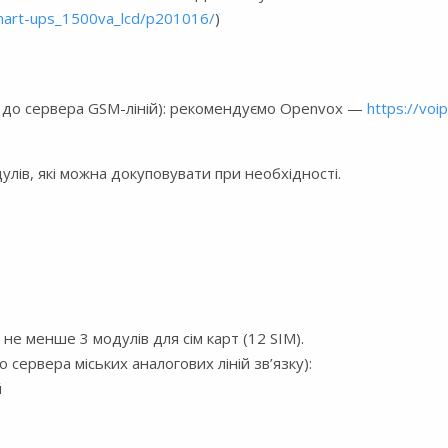
smart-ups_1500va_lcd/p201016/
)
до сервера GSM-ліній): рекомендуємо Openvox —
https://vo
ів, які можна докуповувати при необхідності.
не менше 3 модулів для сім карт (12 SIM).
сервера міських аналогових ліній зв’язку):
й