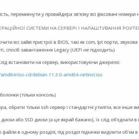
ь, перемикнути у провайдера зв’язку всі фіксовані номери н
АЦІЙНОЇ СИСТЕМИ НА СЕРВЕРІ І НАЛАШТУВАННЯ РОУТЕ
и всі зайві пристрої в BIOS, такі як com, lpt порти, звукова
HI, спосіб завантаження Legacy (UEFI не підходить)
і слід встановити на сервер, використовуючи джерело:
t/amd64/iso-cd/debian-11.3.0-amd64-netinst.iso
 оболонки (тільки консоль)
а, обрати тільки ssh сервер і стандартні утиліти, все інше в
диски або SSD диски (а це вкрай бажано), їх слід об’єднати в 
 файли в одному розділі, під розділ підкачки виділити об’єм в