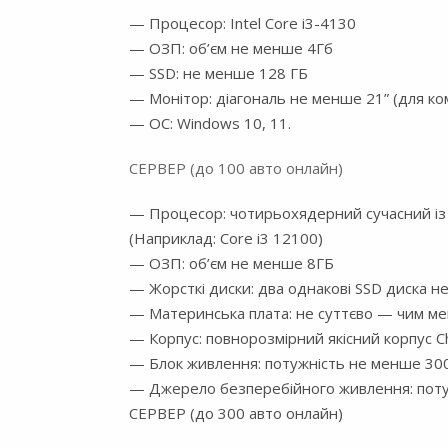
— Процесор: Intel Core i3-4130
— ОЗП: об’єм не менше 4Гб
— SSD: не менше 128 ГБ
— Монітор: діагональ не менше 21” (для к
— OC: Windows 10, 11.
СЕРВЕР (до 100 авто онлайн)
— Процесор: чотирьохядерний сучасний із
(Наприклад: Core i3 12100)
— ОЗП: об’єм не менше 8ГБ
— Жорсткі диски: два однакові SSD диска 
— Материнська плата: не суттєво — чим м
— Корпус: повнорозмірний якісний корпус Ch
— Блок живлення: потужність не менше 30
— Джерело безперебійного живлення: пот
СЕРВЕР (до 300 авто онлайн)