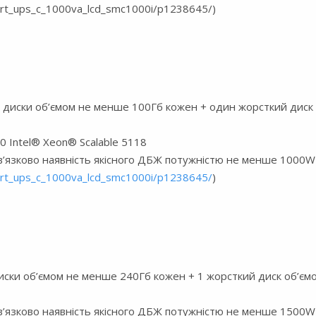
mart_ups_c_1000va_lcd_smc1000i/p1238645/)
і диски об’ємом не менше 100Гб кожен + один жорсткий диск
 Intel® Xeon® Scalable 5118
’язково наявність якісного ДБЖ потужністю не менше 1000W
mart_ups_c_1000va_lcd_smc1000i/p1238645/
)
диски об’ємом не менше 240Гб кожен + 1 жорсткий диск об’єм
’язково наявність якісного ДБЖ потужністю не менше 1500W