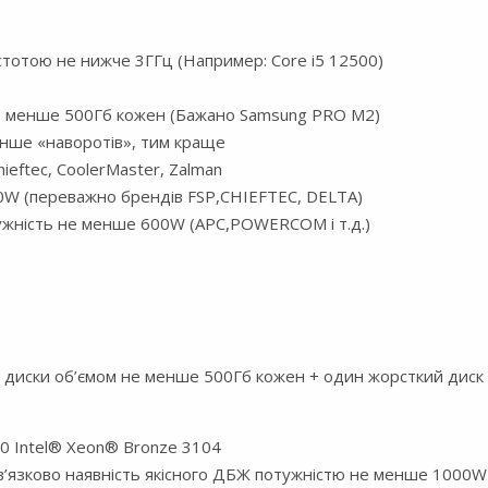
тотою не нижче 3ГГц (Например: Core i5 12500)
не менше 500Гб кожен (Бажано Samsung PRO M2)
енше «наворотів», тим краще
ieftec, CoolerMaster, Zalman
0W (переважно брендів FSP,CHIEFTEC, DELTA)
жність не менше 600W (APC,POWERCOM і т.д.)
і диски об’ємом не менше 500Гб кожен + один жорсткий диск
0 Intel® Xeon® Bronze 3104
’язково наявність якісного ДБЖ потужністю не менше 1000W