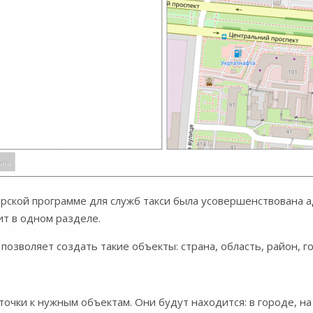
рской программе для служб такси была усовершенствована а
ит в одном разделе.
озволяет создать такие объекты: страна, область, район, гор
очки к нужным объектам. Они будут находится: в городе, на