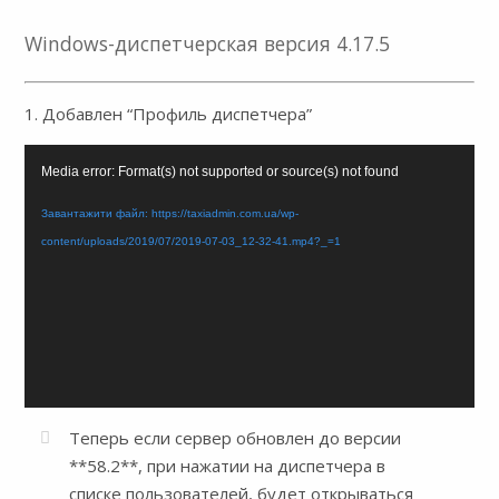
Windows-диспетчерская версия 4.17.5
1. Добавлен “Профиль диспетчера”
Відеопрогравач
Media error: Format(s) not supported or source(s) not found
Завантажити файл: https://taxiadmin.com.ua/wp-
content/uploads/2019/07/2019-07-03_12-32-41.mp4?_=1
Теперь если сервер обновлен до версии
**58.2**, при нажатии на диспетчера в
списке пользователей, будет открываться