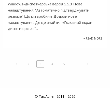
Windows-диспетчерська версія 5.5.3 Нове
налаштування: “Автоматично підтверджувати
резюме” Що ми зробили: Додали нове
налаштування. Де це знайти: «Головний екран
диспетчерської...
+ READ MORE
1
2
3
4
5
…
18
© TaxiAdmin 2011 - 2026