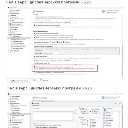
Реліз версії диспетчерської програми 5.6.30
Реліз версії диспетчерської програми 5.6.28