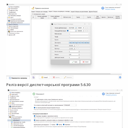
Реліз версії диспетчерської програми 5.6.30