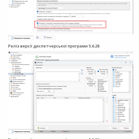
Реліз версії диспетчерської програми 5.6.28