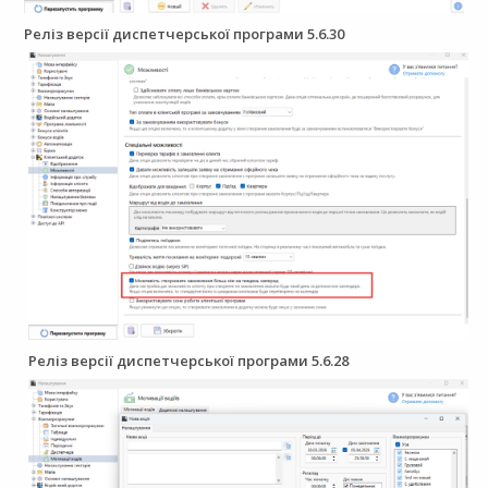
Реліз версії диспетчерської програми 5.6.30
Реліз версії диспетчерської програми 5.6.28