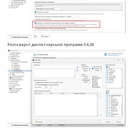
Реліз версії диспетчерської програми 5.6.28