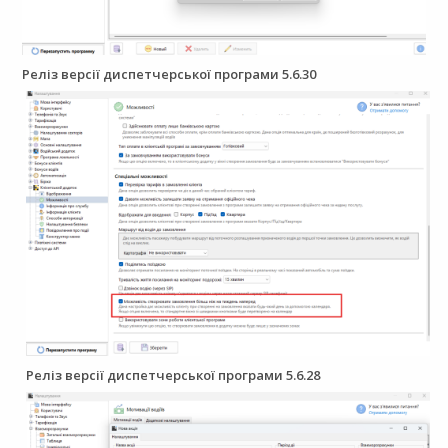
Реліз версії диспетчерської програми 5.6.30
Реліз версії диспетчерської програми 5.6.28