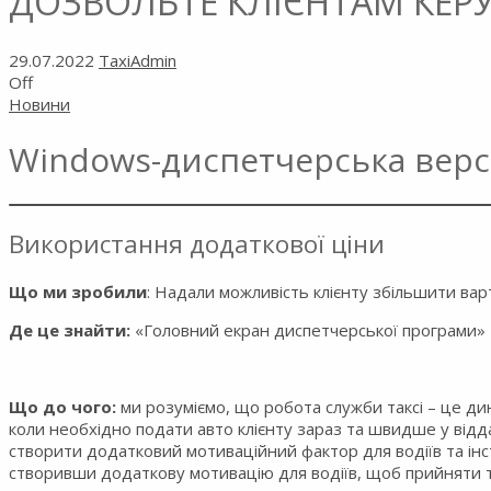
ДОЗВОЛЬТЕ КЛІЄНТАМ КЕР
29.07.2022
TaxiAdmin
Off
Новини
Windows-диспетчерська версі
Використання додаткової ціни
Що ми зробили
: Надали можливість клієнту збільшити варт
Де це знайти:
«Головний екран диспетчерської програми»
Що до чого:
ми розуміємо, що робота служби таксі – це д
коли необхідно подати авто клієнту зараз та швидше у від
створити додатковий мотиваційний фактор для водіїв та ін
створивши додаткову мотивацію для водіїв, щоб прийняти 