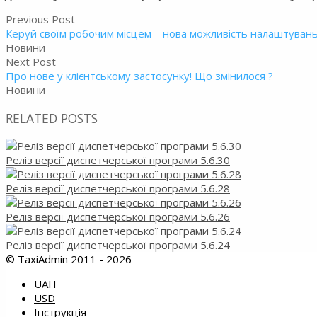
Previous Post
Керуй своїм робочим місцем – нова можливість налаштуван
Новини
Next Post
Про нове у клієнтському застосунку! Що змінилося ?
Новини
RELATED POSTS
Реліз версії диспетчерської програми 5.6.30
Реліз версії диспетчерської програми 5.6.28
Реліз версії диспетчерської програми 5.6.26
Реліз версії диспетчерської програми 5.6.24
© TaxiAdmin 2011 - 2026
UAH
USD
Інструкція