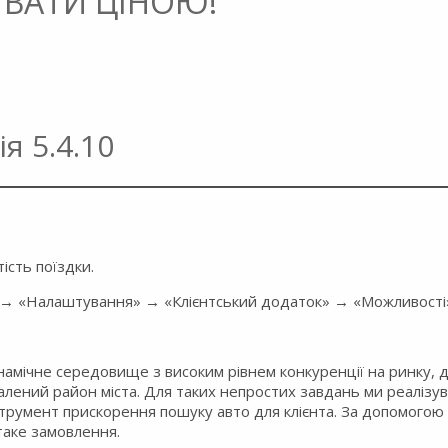
УВАТИ ЦІНОЮ!
я 5.4.10
ість поїздки.
 → «Налаштування» → «Клієнтський додаток» → «Можливості
инамічне середовище з високим рівнем конкуренції на ринку,
далений район міста. Для таких непростих завдань ми реаліз
струмент прискорення пошуку авто для клієнта. За допомогою
таке замовлення.