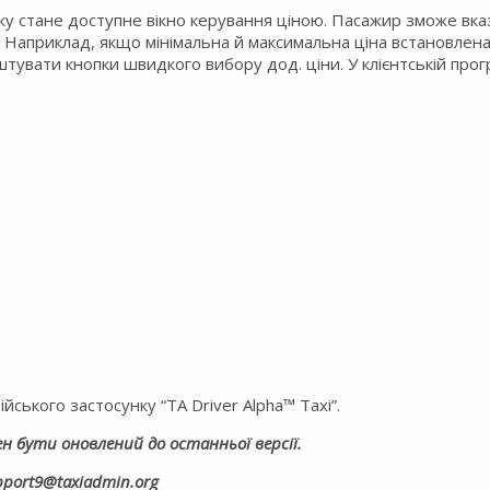
ку стане доступне вікно керування ціною. Пасажир зможе вказ
Наприклад, якщо мінімальна й максимальна ціна встановлена ​
аштувати кнопки швидкого вибору дод. ціни. У клієнтській пр
йського застосунку “TA Driver Alpha™ Taxi”.
н бути оновлений до останньої версії.
pport9@taxiadmin.org